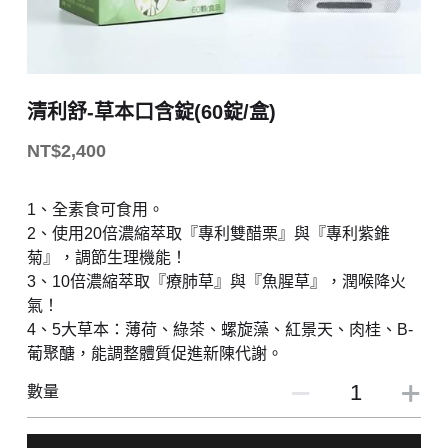
清利舒-草本口含錠(60錠/盒)
NT$2,400
1、全素食可食用。
2、使用20倍濃縮萃取『專利雙醋栗』與『專利紫錐
菊』，調節生理機能！
3、10倍濃縮萃取『療肺草』與『魚腥草』，潤喉降火
氣！
4、5大草本：薄荷、綠茶、螺旋藻、紅景天、肉桂、B-
葡聚醣，能調整體質促進新陳代謝。
數量