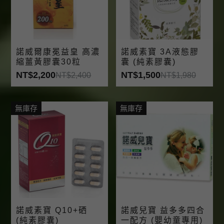
諾威爾康冕益皇 高濃
諾威素寶 3A液態膠
縮薑黃膠囊30粒
囊 (純素膠囊)
NT$2,200
NT$1,500
NT$2,400
NT$1,980
無庫存
無庫存
諾威素寶 Q10+硒
諾威兒寶 益多多四合
(純素膠囊)
一配方 (嬰幼童專用)