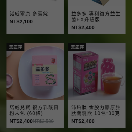
諾威爾康 多寶錠
益多多 專利複方益生
菌EX升級版
NT$2,100
NT$2,400
無庫存
無庫存
諾威兒寶 複方乳酸菌
沛鉑肽 金股力膠原胜
粉末包 (60條)
肽關鍵飲 10包*30克
NT$2,400
NT$2,400
NT$2,580