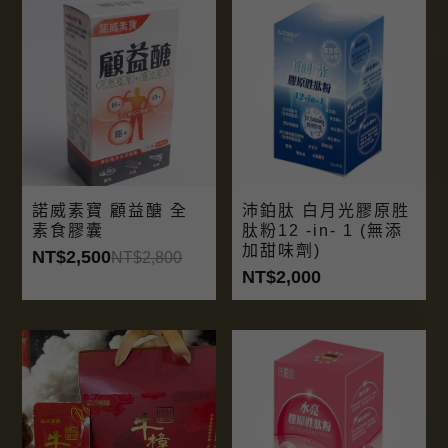
諾威素寶 顧益醣 全
沛鉑肽 白月光膠原胜
素食膠囊
肽粉12 -in- 1 (無添
加甜味劑)
NT$2,500
NT$2,800
NT$2,000