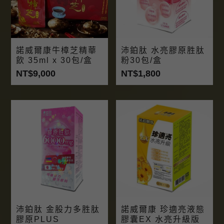
諾威爾康牛樟芝精華
沛鉑肽 水亮膠原胜肽
飲 35ml x 30包/盒
粉30包/盒
NT$9,000
NT$1,800
沛鉑肽 金股力多胜肽
諾威爾康 珍適亮液態
膠原PLUS
膠囊EX 水亮升級版