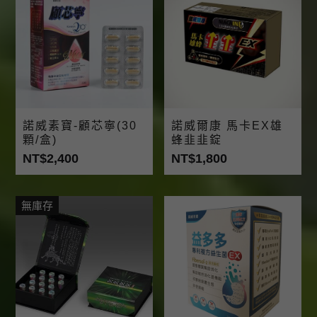
諾威素寶-顧芯寧(30
諾威爾康 馬卡EX雄
顆/盒)
蜂韭韭錠
NT$2,400
NT$1,800
無庫存