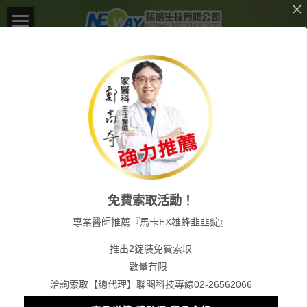
×
商品分類
首頁
所有商品分類
關於諾威
產品介紹
異業合作
客服資訊
免費索取活動！
Facebook
專業醫師推薦『馬卡EX雄蜂韭韭錠』
登錄
/
註冊
推出2錠裝免費索取
數量有限
搜索
洽詢索取【總代理】聯閤科技專線02-26562066